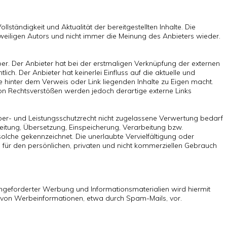
lständigkeit und Aktualität der bereitgestellten Inhalte. Die
weiligen Autors und nicht immer die Meinung des Anbieters wieder.
ber. Der Anbieter hat bei der erstmaligen Verknüpfung der externen
ch. Der Anbieter hat keinerlei Einfluss auf die aktuelle und
ie hinter dem Verweis oder Link liegenden Inhalte zu Eigen macht.
 von Rechtsverstößen werden jedoch derartige externe Links
eber- und Leistungsschutzrecht nicht zugelassene Verwertung bedarf
beitung, Übersetzung, Einspeicherung, Verarbeitung bzw.
lche gekennzeichnet. Die unerlaubte Vervielfältigung oder
ds für den persönlichen, privaten und nicht kommerziellen Gebrauch
angeforderter Werbung und Informationsmaterialien wird hiermit
ng von Werbeinformationen, etwa durch Spam-Mails, vor.