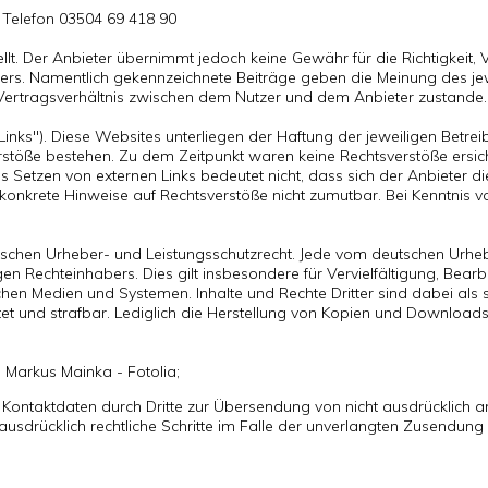
,
Telefon 03504 69 418 90
t. Der Anbieter übernimmt jedoch keine Gewähr für die Richtigkeit, Vol
zers. Namentlich gekennzeichnete Beiträge geben die Meinung des je
 Vertragsverhältnis zwischen dem Nutzer und dem Anbieter zustande.
Links"). Diese Websites unterliegen der Haftung der jeweiligen Betrei
stöße bestehen. Zu dem Zeitpunkt waren keine Rechtsverstöße ersichtli
as Setzen von externen Links bedeutet nicht, dass sich der Anbieter d
ne konkrete Hinweise auf Rechtsverstöße nicht zumutbar. Bei Kenntnis
eutschen Urheber- und Leistungsschutzrecht. Jede vom deutschen Urh
gen Rechteinhabers. Dies gilt insbesondere für Vervielfältigung, Bear
n Medien und Systemen. Inhalte und Rechte Dritter sind dabei als so
attet und strafbar. Lediglich die Herstellung von Kopien und Downloa
a; Markus Mainka - Fotolia;
 Kontaktdaten durch Dritte zur Übersendung von nicht ausdrücklich 
h ausdrücklich rechtliche Schritte im Falle der unverlangten Zusendu