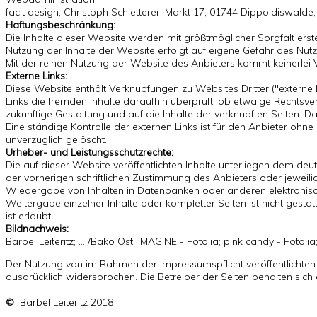
facit design, Christoph Schletterer, Markt 17, 01744 Dippoldiswalde
Haftungsbeschränkung
:
Die Inhalte dieser Website werden mit größtmöglicher Sorgfalt erstell
Nutzung der Inhalte der Website erfolgt auf eigene Gefahr des Nut
Mit der reinen Nutzung der Website des Anbieters kommt keinerlei
Externe Links:
Diese Website enthält Verknüpfungen zu Websites Dritter ("externe 
Links die fremden Inhalte daraufhin überprüft, ob etwaige Rechtsver
zukünftige Gestaltung und auf die Inhalte der verknüpften Seiten. D
Eine ständige Kontrolle der externen Links ist für den Anbieter oh
unverzüglich gelöscht.
Urheber- und Leistungsschutzrechte:
Die auf dieser Website veröffentlichten Inhalte unterliegen dem d
der vorherigen schriftlichen Zustimmung des Anbieters oder jeweili
Wiedergabe von Inhalten in Datenbanken oder anderen elektronische
Weitergabe einzelner Inhalte oder kompletter Seiten ist nicht gest
ist erlaubt.
Bildnachweis:
Bärbel Leiteritz; ..../Bäko Ost; iMAGINE - Fotolia; pink candy - Fotoli
Der Nutzung von im Rahmen der Impressumspflicht veröffentlichten
ausdrücklich widersprochen. Die Betreiber der Seiten behalten sic
©
Bärbel Leiteritz 2018