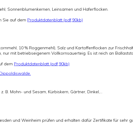
mehl, Sonnenblumenkernen, Leinsamen und Haferflocken.
en Sie auf dem
Produktdatenblatt (pdf,90kb)
nmehl, 10 % Roggenmehl), Salz und Kartoffenflocken zur Frischhaltun
r mit betriebseigenem Vollkornsauerteig. Es ist reich an Ballaststo
 auf dem
Produktdatenblatt (pdf,90kb)
 z. B. Mohn- und Sesam, Kürbiskern, Gärtner, Dinkel,...
sden und Weinheim prüfen und erhalten dafür Zertifikate für sehr gu