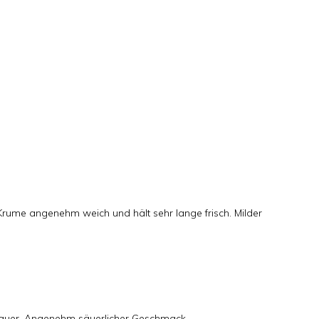
 Krume angenehm weich und hält sehr lange frisch. Milder
sauer. Angenehm säuerlicher Geschmack.