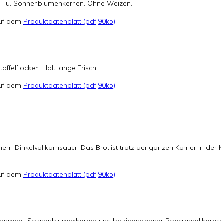
is- u. Sonnenblumenkernen. Ohne Weizen.
 auf dem
Produktdatenblatt (pdf,90kb)
ffelflocken. Hält lange Frisch.
 auf dem
Produktdatenblatt (pdf,90kb)
nem Dinkelvollkornsauer. Das Brot ist trotz der ganzen Körner in der
 auf dem
Produktdatenblatt (pdf,90kb)
ornmehl, Sonnenblumenkörner und betriebseigener Roggenvollkorn