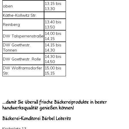
13,15 bis
oben
13,30
Käthe-Kollwitz Str.
13,40 bis
Reinberg
13,50
14,00 bis
DW Talsperrenstraße
14,15
DW Goethestr.
14,15 bis
Tonnen
14,30
14,30 bis
DW Goethestr. Rolle
14,50
DW Wolframsdorfer
15,00 bis
Str.
15,15
...damit Sie überall frische Bäckereiprodukte in bester
handwerksqualität genießen können!
Bäckerei-Konditorei Bärbel Leiteritz
Kirchplatz 13