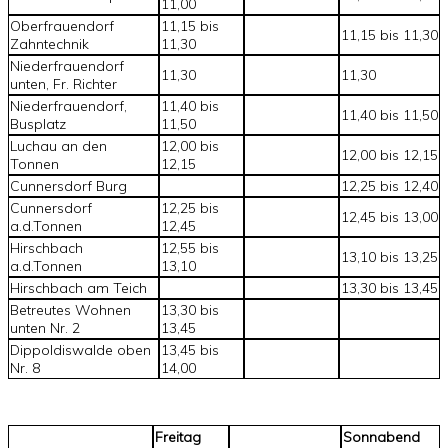
11,00
Oberfrauendorf
11,15 bis
11,15 bis 11,30
Zahntechnik
11,30
Niederfrauendorf
11,30
11,30
unten, Fr. Richter
Niederfrauendorf,
11,40 bis
11,40 bis 11,50
Busplatz
11,50
Luchau an den
12,00 bis
12,00 bis 12,15
Tonnen
12,15
Cunnersdorf Burg
12,25 bis 12,40
Cunnersdorf
12,25 bis
12,45 bis 13,00
a.d.Tonnen
12,45
Hirschbach
12,55 bis
13,10 bis 13,25
a.d.Tonnen
13,10
Hirschbach am Teich
13,30 bis 13,45
Betreutes Wohnen
13,30 bis
unten Nr. 2
13,45
Dippoldiswalde oben
13,45 bis
Nr. 8
14,00
Freitag
Sonnabend