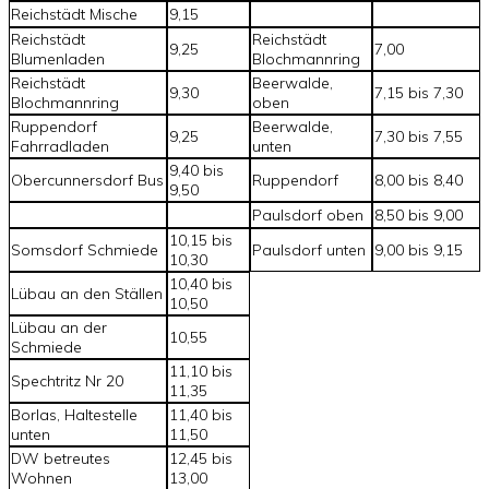
Reichstädt Mische
9,15
Reichstädt
Reichstädt
9,25
7,00
Blumenladen
Blochmannring
Reichstädt
Beerwalde,
9,30
7,15 bis 7,30
Blochmannring
oben
Ruppendorf
Beerwalde,
9,25
7,30 bis 7,55
Fahrradladen
unten
9,40 bis
Obercunnersdorf Bus
Ruppendorf
8,00 bis 8,40
9,50
Paulsdorf oben
8,50 bis 9,00
10,15 bis
Somsdorf Schmiede
Paulsdorf unten
9,00 bis 9,15
10,30
10,40 bis
Lübau an den Ställen
10,50
Lübau an der
10,55
Schmiede
11,10 bis
Spechtritz Nr 20
11,35
Borlas, Haltestelle
11,40 bis
unten
11,50
DW betreutes
12,45 bis
Wohnen
13,00