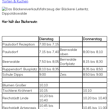
Torten & Kuchen
Hier hält das Bäckerauto:
Dienstag
Donnerstag
Paulsdorf Rezeption
7,00 bis 7,15
Beerwalde
Paulsdorf
7,15 bis 7,40
8,00 bis 8,10
oben
Berrwalde
Beerwalde
7,50 bis 8,05
8,15 bis 8,30
Dorfplatz
Ruppendorf, Busplatz
8,10 bis 8,35
8,35 bis 8,50
Schule Dipps
9,00
Zeis
8,50 bis 9,00
Blumen Großer
10,10
Tischlerei Kröhnert
10,15
10,10
10,20 bis
Reichstädt Linde
10,20 bis 10,40
10,40
10,45 bis
Reichstädt Artzpraxis
10,45 bis 11,00