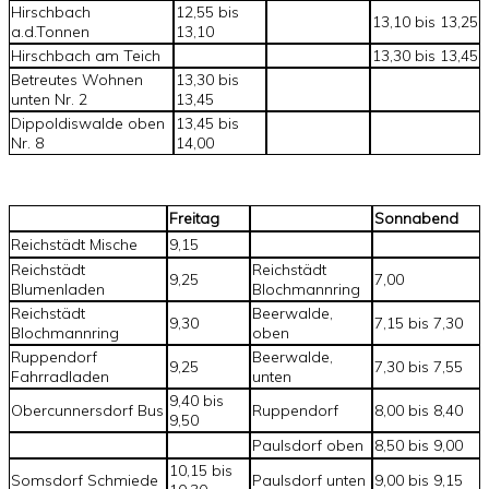
Hirschbach
12,55 bis
13,10 bis 13,25
a.d.Tonnen
13,10
Hirschbach am Teich
13,30 bis 13,45
Betreutes Wohnen
13,30 bis
unten Nr. 2
13,45
Dippoldiswalde oben
13,45 bis
Nr. 8
14,00
Freitag
Sonnabend
Reichstädt Mische
9,15
Reichstädt
Reichstädt
9,25
7,00
Blumenladen
Blochmannring
Reichstädt
Beerwalde,
9,30
7,15 bis 7,30
Blochmannring
oben
Ruppendorf
Beerwalde,
9,25
7,30 bis 7,55
Fahrradladen
unten
9,40 bis
Obercunnersdorf Bus
Ruppendorf
8,00 bis 8,40
9,50
Paulsdorf oben
8,50 bis 9,00
10,15 bis
Somsdorf Schmiede
Paulsdorf unten
9,00 bis 9,15