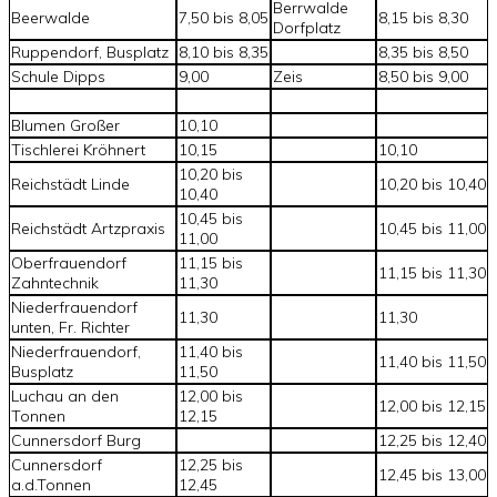
Berrwalde
Beerwalde
7,50 bis 8,05
8,15 bis 8,30
Dorfplatz
Ruppendorf, Busplatz
8,10 bis 8,35
8,35 bis 8,50
Schule Dipps
9,00
Zeis
8,50 bis 9,00
Blumen Großer
10,10
Tischlerei Kröhnert
10,15
10,10
10,20 bis
Reichstädt Linde
10,20 bis 10,40
10,40
10,45 bis
Reichstädt Artzpraxis
10,45 bis 11,00
11,00
Oberfrauendorf
11,15 bis
11,15 bis 11,30
Zahntechnik
11,30
Niederfrauendorf
11,30
11,30
unten, Fr. Richter
Niederfrauendorf,
11,40 bis
11,40 bis 11,50
Busplatz
11,50
Luchau an den
12,00 bis
12,00 bis 12,15
Tonnen
12,15
Cunnersdorf Burg
12,25 bis 12,40
Cunnersdorf
12,25 bis
12,45 bis 13,00
a.d.Tonnen
12,45