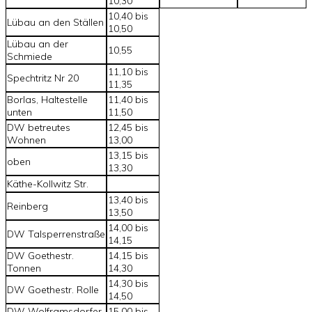
10,30
10,40 bis
Lübau an den Ställen
10,50
Lübau an der
10,55
Schmiede
11,10 bis
Spechtritz Nr 20
11,35
Borlas, Haltestelle
11,40 bis
unten
11,50
DW betreutes
12,45 bis
Wohnen
13,00
13,15 bis
oben
13,30
Käthe-Kollwitz Str.
13,40 bis
Reinberg
13,50
14,00 bis
DW Talsperrenstraße
14,15
DW Goethestr.
14,15 bis
Tonnen
14,30
14,30 bis
DW Goethestr. Rolle
14,50
DW Wolframsdorfer
15,00 bis