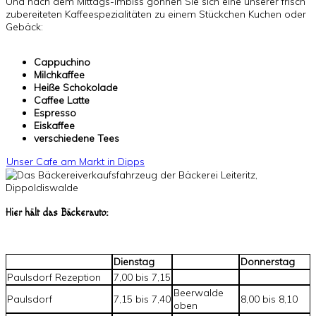
Und nach dem Mittags-Imbiss gönnen Sie sich eine unserer frisch
zubereiteten Kaffeespezialitäten zu einem Stückchen Kuchen oder
Gebäck:
Cappuchino
Milchkaffee
Heiße Schokolade
Caffee Latte
Espresso
Eiskaffee
verschiedene Tees
Unser Cafe am Markt in Dipps
Hier hält das Bäckerauto:
Dienstag
Donnerstag
Paulsdorf Rezeption
7,00 bis 7,15
Beerwalde
Paulsdorf
7,15 bis 7,40
8,00 bis 8,10
oben